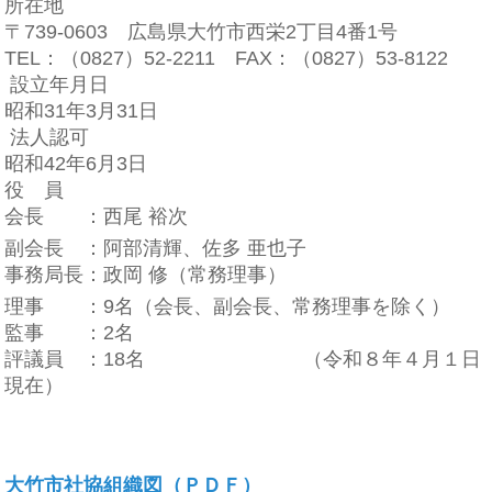
所在地
〒739-0603 広島県大竹市西栄2丁目4番1号
TEL：（0827）52-2211 FAX：（0827）53-8122
設立年月日
昭和31年3月31日
法人認可
昭和42年6月3日
役 員
会長 ：西尾 裕次
副会長 ：阿部清輝、佐多 亜也子
事務局長：政岡 修（常務理事）
理事 ：9名（会長、副会長、常務理事を除く）
監事 ：2名
評議員 ：18名 （令和８年４月１日
現在）
大竹市社協組織図（ＰＤＦ）